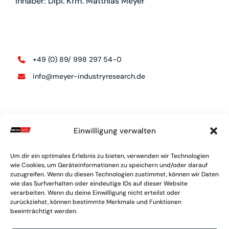
Inhaber: Dipl. Kfm. Matthias Meyer
+49 (0) 89/ 998 297 54-0
info@meyer-industryresearch.de
SERVICE LINKS
Einwilligung verwalten
Kontakt
Um dir ein optimales Erlebnis zu bieten, verwenden wir Technologien
Impressum
wie Cookies, um Geräteinformationen zu speichern und/oder darauf
zuzugreifen. Wenn du diesen Technologien zustimmst, können wir Daten
Datenschutz
wie das Surfverhalten oder eindeutige IDs auf dieser Website
verarbeiten. Wenn du deine Einwilligung nicht erteilst oder
zurückziehst, können bestimmte Merkmale und Funktionen
Weitere Leistungen & Analysen
beeinträchtigt werden.
Rankings und Downloads