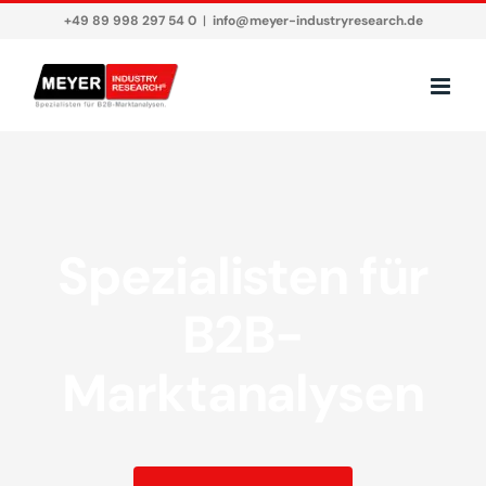
Zum
+49 89 998 297 54 0
|
info@meyer-industryresearch.de
Inhalt
springen
Spezialisten für
B2B-
Marktanalysen