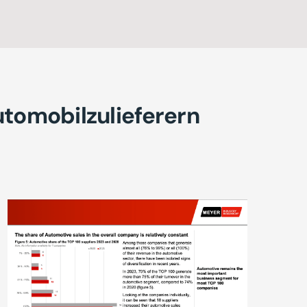
utomobilzulieferern