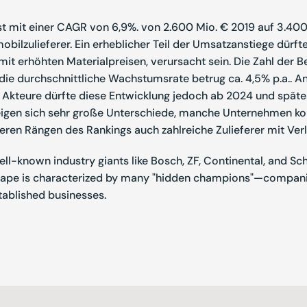
t mit einer CAGR von 6,9%. von 2.600 Mio. € 2019 auf 3.400 
bilzulieferer. Ein erheblicher Teil der Umsatzanstiege dürft
it erhöhten Materialpreisen, verursacht sein. Die Zahl der 
, die durchschnittliche Wachstumsrate betrug ca. 4,5% p.a.. A
 Akteure dürfte diese Entwicklung jedoch ab 2024 und späte
zeigen sich sehr große Unterschiede, manche Unternehmen kon
nteren Rängen des Rankings auch zahlreiche Zulieferer mit Ver
ll-known industry giants like Bosch, ZF, Continental, and Sch
cape is characterized by many "hidden champions"—companies
tablished businesses.